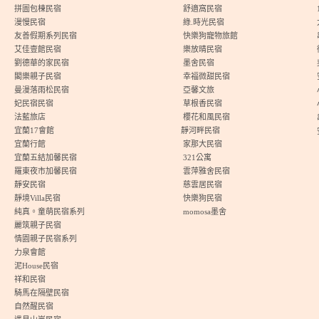
拼圖包棟民宿
舒適窩民宿
漫慢民宿
綠.時光民宿
友善假期系列民宿
快樂狗寵物旅館
艾佳壹館民宿
樂放晴民宿
劉德華的家民宿
墨舍民宿
閣樂親子民宿
幸福微甜民宿
曼漫落雨松民宿
亞馨文旅
妃民宿民宿
草根香民宿
法藍旅店
櫻花和風民宿
宜蘭17會館
靜河畔民宿
宜蘭行館
家那大民宿
宜蘭五結加馨民宿
321公寓
羅東夜市加馨民宿
雲萍雅舍民宿
靜安民宿
慈雲居民宿
靜境Villa民宿
快樂狗民宿
純真。童萌民宿系列
momosa墨舍
麗筑親子民宿
情園親子民宿系列
力泉會館
泥House民宿
祥和民宿
騎馬在隔壁民宿
自然醒民宿