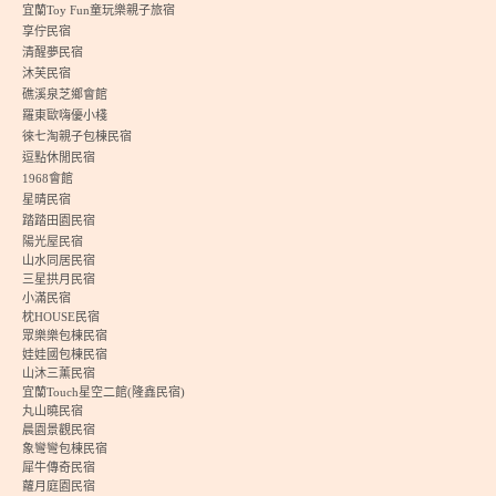
宜蘭Toy Fun童玩樂親子旅宿
享佇民宿
清醒夢民宿
沐芙民宿
礁溪泉芝鄉會館
羅東歐嗨優小棧
徠七淘親子包棟民宿
逗點休閒民宿
1968會館
星晴民宿
踏踏田園民宿
陽光屋民宿
山水同居民宿
三星拱月民宿
小滿民宿
枕HOUSE民宿
眾樂樂包棟民宿
娃娃國包棟民宿
山沐三薰民宿
宜蘭Touch星空二館(隆鑫民宿)
丸山曉民宿
晨園景觀民宿
象彎彎包棟民宿
犀牛傳奇民宿
蘿月庭園民宿