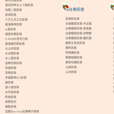
遇見山嵐民宿
落羽松畔天上人間民宿
台東民宿
向陽二號民宿
逐浪民宿
宏婷軒民宿
十又九分之五民宿
台東睏家民宿-中正館
曼漫森林民宿
台東睏家民宿-南島館
to渡民宿
台東睏家民宿-好野館
城堡休閒民宿
台東睏家民宿-鐵花館
U-HOME悠宅行旅
鹿野五色鳥民宿
曼漫威尼斯民宿
遇軒民宿
丸山村民宿
阿唷襪民宿
水云間民宿
慢慢相遇民宿
水上屋民宿
御安包棟民宿
溫蒂的家民宿
山邸民宿
享居民宿
山沐民宿
享樂民宿
幸福森林621民宿
逸民宿
渡小夜民宿
木月舍民宿
妡居民宿
綠野拾光
緣點民宿
宜蘭Have Fun玩樂親子旅宿