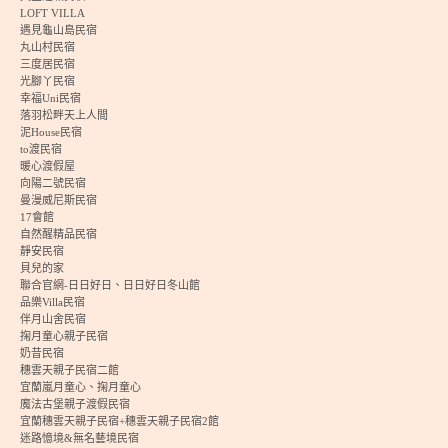
LOFT VILLA
遇見龜山島民宿
丸山村民宿
三度居民宿
光腳丫民宿
幸福Uni民宿
落羽松畔天上人間
泥House民宿
to渡民宿
暖心渡假屋
向陽二號民宿
曼漫威尼斯民宿
17會館
自然醒精品民宿
靜安民宿
貝兒的家
聯合官網-日日好日、日日好日冬山館
品樂Villa民宿
伴月山舍民宿
掬月童心親子民宿
奶昔民宿
穗雲天親子民宿二館
宜蘭嵐月童心、掬月童心
魔法古堡親子渡假民宿
宜蘭穗雲天親子民宿+穗雲天親子民宿2館
迷路憶境&無名藝境民宿