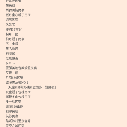
班比庄民宿
想民宿
尚荷田院民宿
嵐月童心親子民宿
閑居民宿
禾光宅
鄉約38會館
秧月一館
柏月親子民宿
不一小棧
無名旅居
稻我家
黑熊傳奇
享Villa
優勝美地音樂渡假民宿
艾佳二館
月眉636民宿
礁溪雲京馨NO.1
【玩童&鄉聚冬山&宜蘭多一點民宿】
玩童親子包棟民宿
鄉聚冬山包棟民宿
多一點民宿
礁溪320山館
稻鄉民宿
芙野民宿
礁溪沐村溫泉會館
天空之城民宿