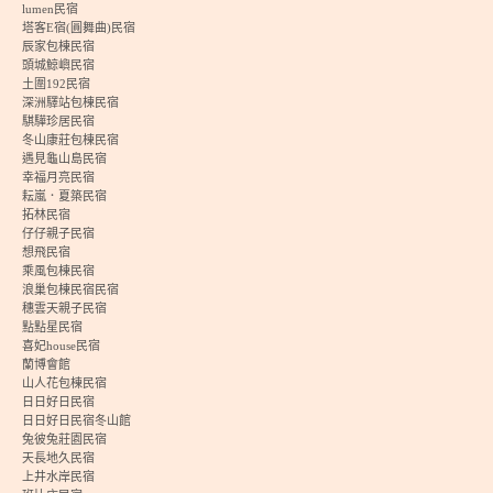
lumen民宿
塔客E宿(圓舞曲)民宿
辰家包棟民宿
頭城鯨嶼民宿
土圍192民宿
深洲驛站包棟民宿
騏驊珍居民宿
冬山康莊包棟民宿
遇見龜山島民宿
幸福月亮民宿
耘嵐．夏築民宿
拓林民宿
仔仔親子民宿
想飛民宿
乘風包棟民宿
浪巢包棟民宿民宿
穗雲天親子民宿
點點星民宿
喜妃house民宿
蘭博會館
山人花包棟民宿
日日好日民宿
日日好日民宿冬山館
兔彼兔莊園民宿
天長地久民宿
上井水岸民宿