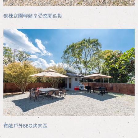
獨棟庭園輕鬆享受悠閒假期
寬敞戶外BBQ烤肉區