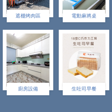
遮棚烤肉區
電動麻將桌
廚房設備
生吐司早餐