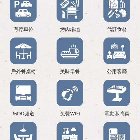
有停車位
烤肉場地
代訂食材
戶外餐桌椅
美味早餐
公用客廳
MOD頻道
免費WIFI
電動麻將桌