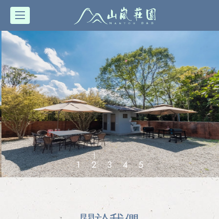
1
2
3
4
5