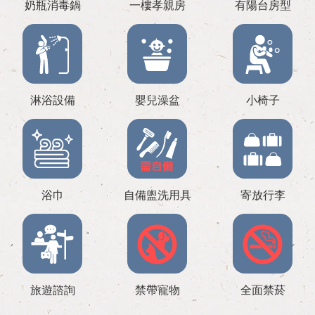
奶瓶消毒鍋
一樓孝親房
有陽台房型
淋浴設備
嬰兒澡盆
小椅子
浴巾
自備盥洗用具
寄放行李
旅遊諮詢
禁帶寵物
全面禁菸