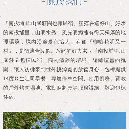
- 關於我們 -
『南投埔里.山嵐莊園包棟民宿』座落在這好山、好水
的南投埔里，山明水秀，風光明媚擁有得天獨厚的地
理環境，境內沿途景色怡人，有如『柳暗花明又一
村』，是個適合渡假、放鬆的好去處～『南投埔里.山
嵐莊園包棟民宿』園內清靜的環境、遠離喧囂的氛
圍，讓人彷彿來到世外桃源處的放鬆身心；包棟提供
18度Ｃ生吐司早餐、專屬停車空間、使用廚房、寬敞
的戶外烤肉場地、電動麻將桌等服務設施，歡迎包棟
住宿。