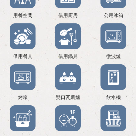
用餐空間
借用廚房
公用冰箱
借用餐具
借用鍋具
微波爐
烤箱
雙口瓦斯爐
飲水機