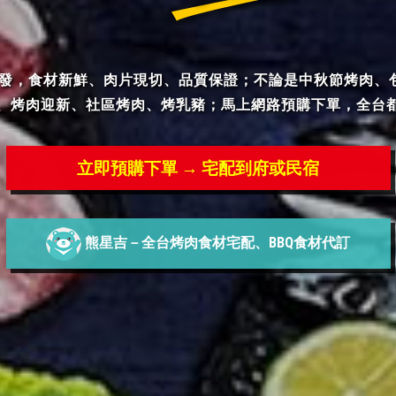
批發，食材新鮮、肉片現切、品質保證；不論是中秋節烤肉、
、烤肉迎新、社區烤肉、烤乳豬；馬上網路預購下單，全台
立即預購下單 → 宅配到府或民宿
熊星吉－全台烤肉食材宅配、BBQ食材代訂