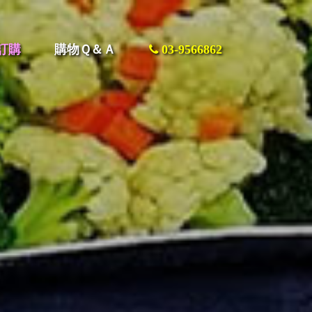
訂購
購物Ｑ＆Ａ
03-9566862