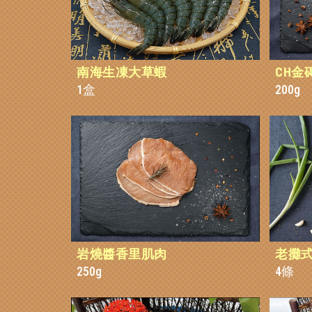
南海生凍大草蝦
CH金
1盒
200g
岩燒醬香里肌肉
老攤
250g
4條