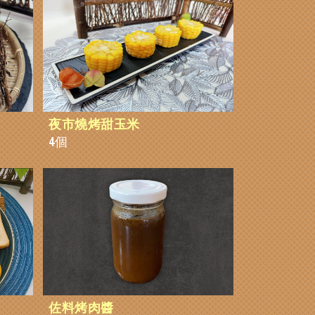
夜市燒烤甜玉米
4個
佐料烤肉醬