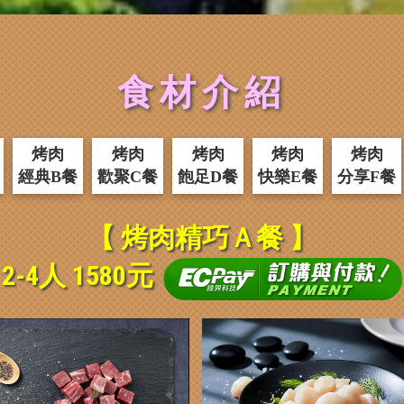
食材介紹
烤肉
烤肉
烤肉
烤肉
烤肉
經典B餐
歡聚C餐
飽足D餐
快樂E餐
分享F餐
【 烤肉精巧Ａ餐 】
2-4人 1580元