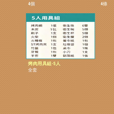
4個
4條
烤肉用具組-5人
全套