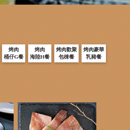
烤肉
烤肉
烤肉歡聚
烤肉豪華
桶仔G餐
海陸H餐
包棟餐
乳豬餐