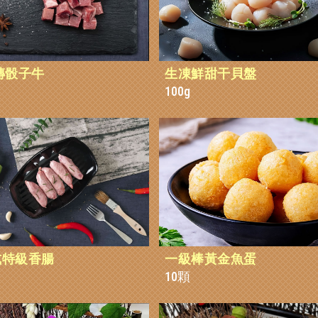
磚骰子牛
生凍鮮甜干貝盤
100g
式特級香腸
一級棒黃金魚蛋
10顆