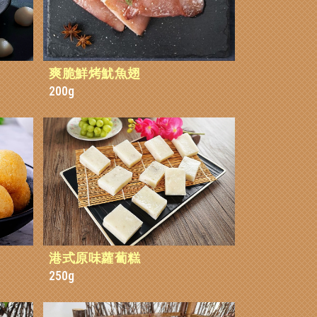
爽脆鮮烤魷魚翅
200g
港式原味蘿蔔糕
250g