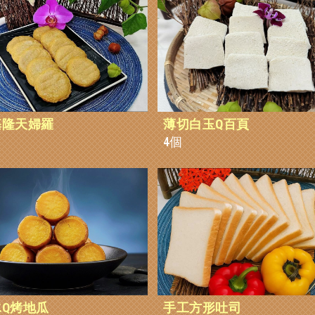
基隆天婦羅
薄切白玉Q百頁
4個
Q烤地瓜
手工方形吐司