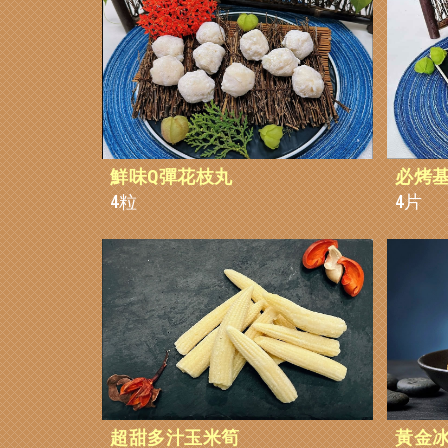
鮮味Q彈花枝丸
必烤
4粒
4片
超甜多汁玉米筍
黃金冰