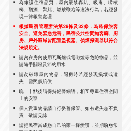
為維護住宿品質，屋內嚴禁轟趴、吸毒、嚼檳
榔、酗酒、聚賭、燃放鞭炮等違法行為，若經發
現一律報警處理
根據民宿管理辦法第29條及32條，為確保旅客
安全、避免緊急危害，民宿公共空間如客廳、廚
房、戶外區域皆配置監視器、偵煙探測器以符合
法規規定。
請勿在房內使用瓦斯爐或電磁爐等危險物品，並
請隨手關燈及節約用水
請勿破壞屋內物品，退房時若經發現損壞或遺
失，需照價賠償
晚上十點後請保持輕聲細語，相互尊重住宿空間
上的安寧
個人貴重物品請自行妥善保管、如有遺失恕不負
責，敬請見諒
請把民宿當成您自己的家一樣愛護，並期盼您常