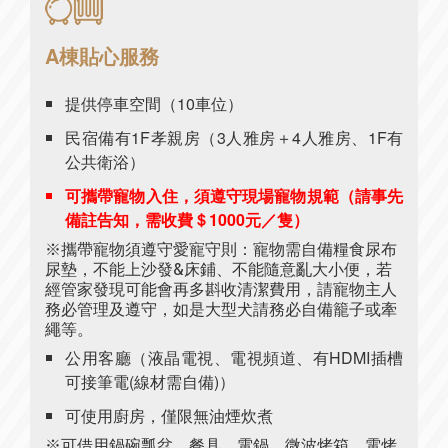
A棟貼心服務
提供停車空間（10車位）
民宿備有1F孝親房（3人雅房＋4人雅房、1F有
公共衛浴）
可攜帶寵物入住，須遵守現場寵物規範（請事先
備註告知，需收費＄1000元／隻）
※攜帶寵物須遵守愛寵守則：寵物需自備糧食尿布
尿墊，不能上沙發&床鋪、不能隨意亂大小便，若
經管家發現可能會再多斟收清潔費用，請寵物主人
務必管理及遵守，如是大型犬請務必自備籠子或牽
繩等。
公用客廳（液晶電視、電視頻道、有HDMI插槽
可接筆電(線材需自備)）
可使用廚房，僅限無油煙炊煮
※可借用鍋碗瓢盆、餐具、電鍋、微波烤箱、電烤