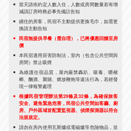
當天請依約定人數入住，人數或房間數量若有增
減請訂房時務必事先備註告知
續住的房客，民宿不主動提供更換毛巾，如需更
換請主動告知
民宿無提供早餐（需自理），已將優惠回饋至房
價
本民宿適用菸害防制法，室內（包含公共空間與
房間）禁止吸煙
為維護住宿品質，屋內嚴禁轟趴、吸毒、嚼檳
榔、酗酒、聚賭、燃放鞭炮等違法行為，若經發
現一律報警處理
根據民宿管理辦法第29條及32條，為確保旅客
安全、避免緊急危害，民宿公共空間如客廳、廚
房、戶外區域皆配置監視器、偵煙探測器以符合
法規規定。
請勿在房內使用瓦斯爐或電磁爐等危險物品，並