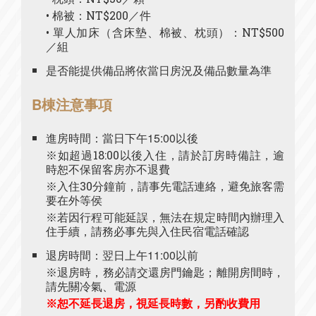
• 棉被：NT$200／件
• 單人加床（含床墊、棉被、枕頭）：NT$500
／組
是否能提供備品將依當日房況及備品數量為準
B棟注意事項
進房時間：當日下午15:00以後
※如超過18:00以後入住，請於訂房時備註，逾
時恕不保留客房亦不退費
※入住30分鐘前，請事先電話連絡，避免旅客需
要在外等侯
※若因行程可能延誤，無法在規定時間內辦理入
住手續，請務必事先與入住民宿電話確認
退房時間：翌日上午11:00以前
※退房時，務必請交還房門鑰匙；離開房間時，
請先關冷氣、電源
※恕不延長退房，視延長時數，另酌收費用