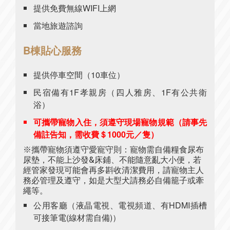
提供免費無線WIFI上網
當地旅遊諮詢
B棟貼心服務
提供停車空間（10車位）
民宿備有1F孝親房（四人雅房、1F有公共衛
浴）
可攜帶寵物入住，須遵守現場寵物規範（請事先
備註告知，需收費＄1000元／隻）
※攜帶寵物須遵守愛寵守則：寵物需自備糧食尿布
尿墊，不能上沙發&床鋪、不能隨意亂大小便，若
經管家發現可能會再多斟收清潔費用，請寵物主人
務必管理及遵守，如是大型犬請務必自備籠子或牽
繩等。
公用客廳（液晶電視、電視頻道、有HDMI插槽
可接筆電(線材需自備)）