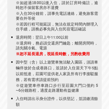
※如超過18:00以後入住，請於訂房時備註，逾
時恕不保留客房亦不退費
※入住30分鐘前，請事先電話連絡，避免旅客需
要在外等侯
※若因行程可能延誤，無法在規定時間內辦理入
住手續，請務必事先與入住民宿電話確認
退房時間：翌日上午11:00以前
※退房時，務必請交還房門鑰匙；離開房間時，
請先關冷氣、電源
※恕不延長退房，視延長時數，另酌收費用
因中型（含）以上遊覽車無法駛入園區，須請車
輛停放於合成巷路口，並請於入住當天下午5點
以前抵達，莊園可提供老人家及所有行李接駁服
務，若有需求請提前預約
※從遊覽車停車路口步行至莊園大門口僅約 5
~6分鐘路程，適度走路運動有益健康
入住時請出示身分證件，以供登記，並請繳清餘
額