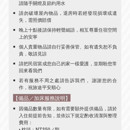
請隨手關燈及節約用水
請勿破壞屋內物品，退房時若經發現損壞或遺
失，需照價賠償
晚上十點後請保持輕聲細語，相互尊重住宿空間
上的安寧
個人貴重物品請自行妥善保管、如有遺失恕不負
責，敬請見諒
請把民宿當成您自己的家一樣愛護，並期盼您常
回來看我們
若有服務不周之處請告訴我們， 謝謝您的合
作，祝旅途平安順心
【備品／加床服務說明】
因備品數量有限，如有需要額外提供備品，請於
入住前提前告知，並依以下規定酌收清潔與整理
費用：
• 枕頭：NT$50／顆