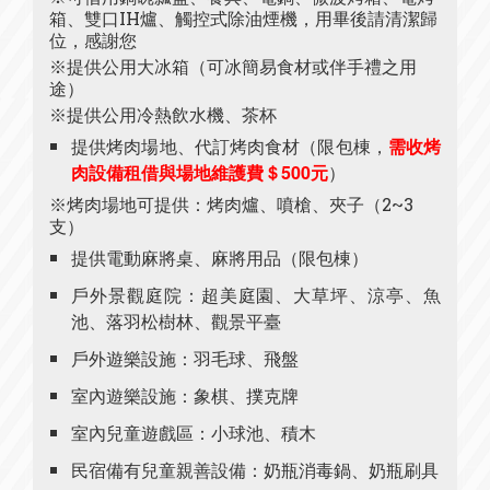
箱、雙口IH爐、觸控式除油煙機，用畢後請清潔歸
位，感謝您
※提供公用大冰箱（可冰簡易食材或伴手禮之用
途）
※提供公用冷熱飲水機、茶杯
提供烤肉場地、代訂烤肉食材（限包棟，
需收烤
肉設備租借與場地維護費＄500元
）
※烤肉場地可提供：烤肉爐、噴槍、夾子（2~3
支）
提供電動麻將桌、麻將用品（限包棟）
戶外景觀庭院：超美庭園、大草坪、涼亭、魚
池、落羽松樹林、觀景平臺
戶外遊樂設施：羽毛球、飛盤
室內遊樂設施：象棋、撲克牌
室內兒童遊戲區：小球池、積木
民宿備有兒童親善設備：奶瓶消毒鍋、奶瓶刷具