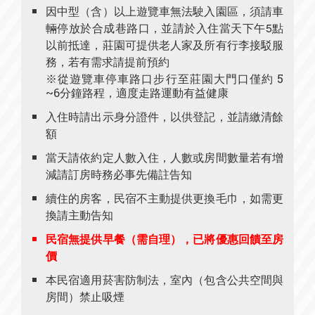
因中型（含）以上遊覽車無法駛入園區，須請車
輛停放於合成巷路口，並請於入住當天下午5點
以前抵達，莊園可提供老人家及所有行李接駁服
務，若有需求請提前預約
※從遊覽車停車路口步行至莊園大門口僅約 5
~6分鐘路程，適度走路運動有益健康
入住時請出示身分證件，以供登記，並請繳清餘
額
當天請依約定人數入住，人數或房間數量若有增
減請訂房時務必事先備註告知
續住的房客，民宿不主動提供更換毛巾，如需更
換請主動告知
民宿無提供早餐（需自理），已將優惠回饋至房
價
本民宿適用菸害防制法，室內（包含公共空間與
房間）禁止吸煙