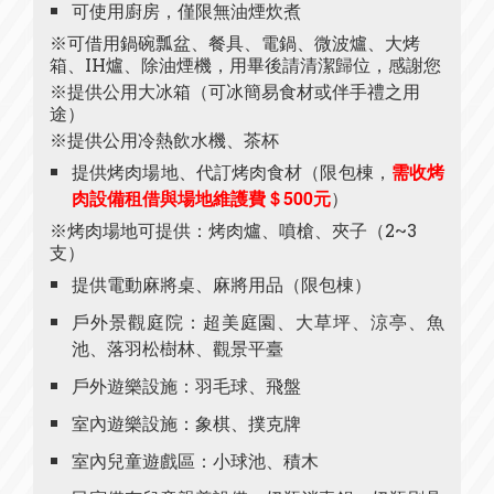
可使用廚房，僅限無油煙炊煮
※可借用鍋碗瓢盆、餐具、電鍋、微波爐、大烤
箱、IH爐、除油煙機，用畢後請清潔歸位，感謝您
※提供公用大冰箱（可冰簡易食材或伴手禮之用
途）
※提供公用冷熱飲水機、茶杯
提供烤肉場地、代訂烤肉食材（限包棟，
需收烤
肉設備租借與場地維護費＄500元
）
※烤肉場地可提供：烤肉爐、噴槍、夾子（2~3
支）
提供電動麻將桌、麻將用品（限包棟）
戶外景觀庭院：超美庭園、大草坪、涼亭、魚
池、落羽松樹林、觀景平臺
戶外遊樂設施：羽毛球、飛盤
室內遊樂設施：象棋、撲克牌
室內兒童遊戲區：小球池、積木