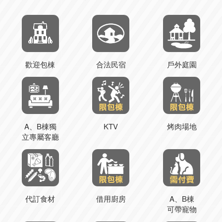
歡迎包棟
合法民宿
戶外庭園
A、B棟獨
KTV
烤肉場地
立專屬客廳
代訂食材
借用廚房
A、B棟
可帶寵物