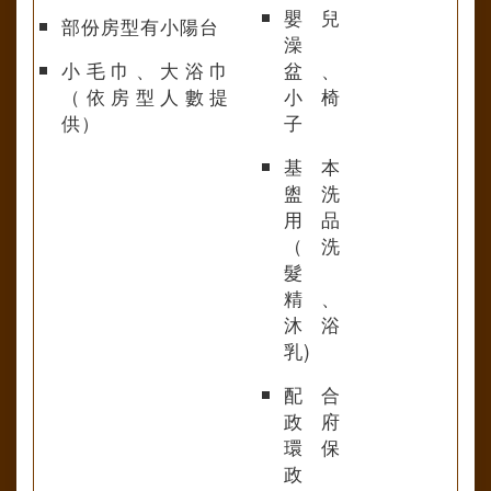
嬰兒
部份房型有小陽台
澡
小毛巾、大浴巾
盆、
（依房型人數提
小椅
供）
子
基本
盥洗
用品
（洗
髮
精、
沐浴
乳)
配合
政府
環保
政