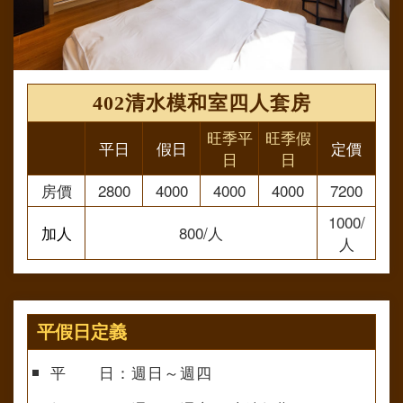
402清水模和室四人套房
旺季平
旺季假
平日
假日
定價
日
日
房價
2800
4000
4000
4000
7200
1000/
加人
800/人
人
平假日定義
平 日：週日～週四