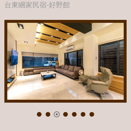
台東睏家民宿-好野館