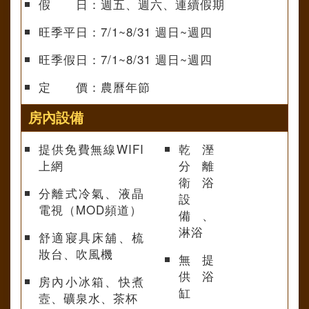
假 日：週五、週六、連續假期
旺季平日：7/1~8/31 週日~週四
旺季假日：7/1~8/31 週日~週四
定 價：農曆年節
房內設備
提供免費無線WIFI
乾溼
上網
分離
衛浴
分離式冷氣、液晶
設
電視（MOD頻道）
備、
淋浴
舒適寢具床舖、梳
妝台、吹風機
無提
供浴
房內小冰箱、快煮
缸
壼、礦泉水、茶杯