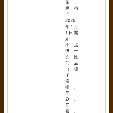
策，
民宿
自
2025
年1月
1日開
始，
不提
供一
次性
商品
（梳
子、
浴
帽、
牙
刷、
牙
膏、