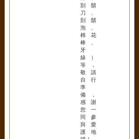
刮鬍
刀、
刮鬍
泡、
棉花
棒、
牙
線）
等，
敬請
自行
準
備，
感謝
您一
同參
與愛
護地
球！